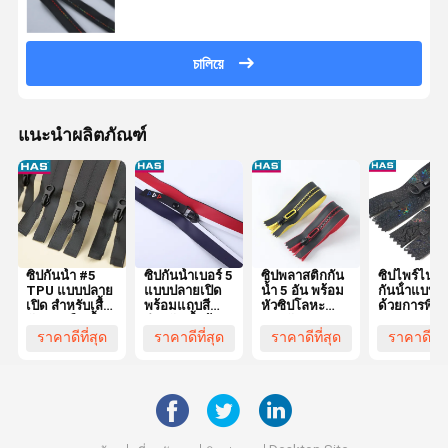
চালিয়ে
แนะนำผลิตภัณฑ์
ซิปกันน้ำ #5
ซิปกันน้ำเบอร์ 5
ซิปพลาสติกกัน
ซิปไพร์ไนล
TPU แบบปลาย
แบบปลายเปิด
น้ำ 5 อัน พร้อม
กันน้ําแบบดึ
เปิด สำหรับเสื้อ
พร้อมแถบสี
หัวซิปโลหะ
ด้วยการพิมพ
กันลมหรือเสื้อ
สำหรับเสื้อผ้า
และฟัน
ลาย
กันฝน
หรือกระเป๋าเดิน
สามเหลี่ยมแบบ
กระบวนการ
ราคาดีที่สุด
ราคาดีที่สุด
ราคาดีที่สุด
ราคาดีที่ส
ทาง
มีกาว
และหางปิด