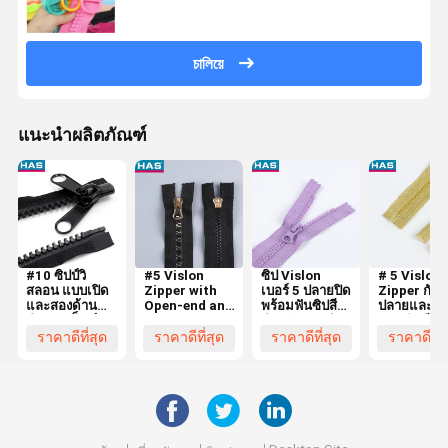
চালিয়ে
แนะนำผลิตภัณฑ์
#10 ซิปป์วิ
#5 Vislon
ซิป Vislon
# 5 Vislon
สลอน แบบเปิด
Zipper with
เบอร์ 5 ปลายปิด
Zipper กับเ
และสองด้าน
Open-end and
พร้อมฟันซิปสี
ปลายและสี
สําหรับเต็นท์
Gold-plated
สำหรับกระเป๋า
และเงินสียา
หรือถุงนอน
dental teeth
เดินทางหรือ
ฟันพิเศษสําห
ราคาดีที่สุด
ราคาดีที่สุด
ราคาดีที่สุด
ราคาดีที่ส
for Luggage
กระเป๋า
กระเป๋าเดิน
or Home
textile สายซิป
ป์สําหรับกระเป๋า
เดินทางหรือ
เครื่องทอทอท