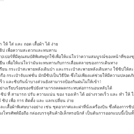
 ให้ ใส่ และ ถอด เสื้อผ้า ได้ ง่าย
ักมีซิป เพื่อความสะดวกและทนทาน
ปอร์ที่มีคุณสมบัติพิเศษถูกใช้เพื่อให้แน่ใจว่าความสมบูรณ์ของหน้าที่ของช
ั่งยืน เพื่อให้แน่ใจว่ามันจะทนทานกับการเสื่อมสลายของการเดินทาง
ียน กระเป๋าสะพายหลังเดินป่า และกระเป๋าสะพายหลังเดินทาง ใช้ซิปให้สะ
 กระเป๋าจับแฟชั่น มักมีซิปเป็นวิธีปิด ซึ่งไม่เพียงแค่ช่วยให้มีความปลอดภ
เร็ว และซิปกันน้ําบางส่วนยังสามารถป้องกันฝนไม่ให้เข้า1
งานอย่างเรียบร้อยของซิปยังสามารถลดผลกระทบต่อการนอนหลับได้
มี ซิป ที่ สามารถ ปรับ ความแน่น ของ รองเท้า ได้ อย่างรวดเร็ว และ ทํา ให้ ใ
 ซิป เพื่อ การ ติดตั้ง และ แลกเปลี่ยน ง่าย
ื้อผ้าพิเศษบางอย่าง เช่น ชุดอวกาศและฝาที่นั่งเครื่องบิน ซึ่งต้องการซิปเ
องโทรศัพท์มือถือ กล่องบรรจุสินค้าอิเล็กทรอนิกส์ เป็นต้นการออกแบบนี้เป