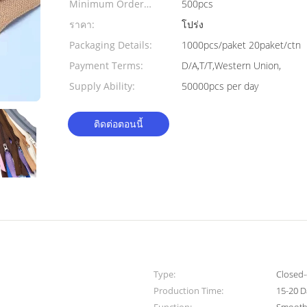
Minimum Order
500pcs
Quantity:
ราคา:
โปร่ง
Packaging Details:
1000pcs/paket 20paket/ctn
Payment Terms:
D/A,T/T,Western Union,
Supply Ability:
50000pcs per day
ติดต่อตอนนี้
Type:
Closed
Production Time:
15-20 D