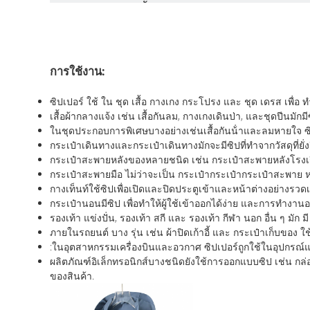
การใช้งาน:
ซิปเปอร์ ใช้ ใน ชุด เสื้อ กางเกง กระโปรง และ ชุด เดรส เพื่อ ทํา
เสื้อผ้ากลางแจ้ง เช่น เสื้อกันลม, กางเกงเดินป่า, และชุดปีนม
ในชุดประกอบการพิเศษบางอย่างเช่นเสื้อกันน้ําและลมหายใจ ซิปเ
กระเป๋าเดินทางและกระเป๋าเดินทางมักจะมีซิปที่ทําจากวัสดุที่ย
กระเป๋าสะพายหลังของหลายชนิด เช่น กระเป๋าสะพายหลังโรงเร
กระเป๋าสะพายมือ ไม่ว่าจะเป็น กระเป๋ากระเป๋ากระเป๋าสะพาย หรือ
กางเท็นท์ใช้ซิปเพื่อเปิดและปิดประตูเข้าและหน้าต่างอย่างรวด
กระเป๋านอนมีซิป เพื่อทําให้ผู้ใช้เข้าออกได้ง่าย และการทํา
รองเท้า แข่งปั่น, รองเท้า สกี และ รองเท้า กีฬา นอก อื่น ๆ มัก 
ภายในรถยนต์ บาง รุ่น เช่น ผ้าปิดเก้าอี้ และ กระเป๋าเก็บของ ใช้
:ในอุตสาหกรรมเครื่องบินและอวกาศ ซิปเปอร์ถูกใช้ในอุปกรณ์และเส
ผลิตภัณฑ์อิเล็กทรอนิกส์บางชนิดยังใช้การออกแบบซิป เช่น กล่
ของสินค้า.