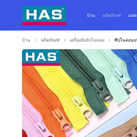
บ้าน
ผลิตภัณฑ์
แสด
บ้าน
ผลิตภัณฑ์
เครื่องยับยับไนลอน
ซีปไนลอนประ