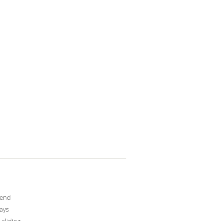
-end
ays