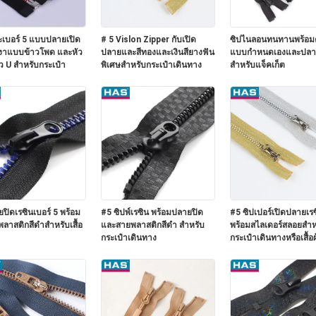
ะเบอร์ 5 แบบปลายเปิด
# 5 Vislon Zipper กับเปิด
ซิปไนลอนทนทานพร้อม
เงาแบบข้าวโพด และหัว
ปลายและสีทองและเงินสียางฟัน
แบบกำหนดเองและปลาย
ัว U สำหรับกระเป๋า
พิเศษสําหรับกระเป๋าเดินทาง
สำหรับแจ็คเก็ต
ปิดเรซินเบอร์ 5 พร้อม
#5 ซิปพ์เรซิน พร้อมปลายปิด
#5 ซิปเปอร์เปิดปลายเร
ลาสติกสีดำสำหรับเสื้อ
และสายพลาสติกสีดํา สําหรับ
พร้อมสไลเดอร์สลอยสําห
กระเป๋าเดินทาง
กระเป๋าเดินทางหรือเสื้อผ
ภายนอก