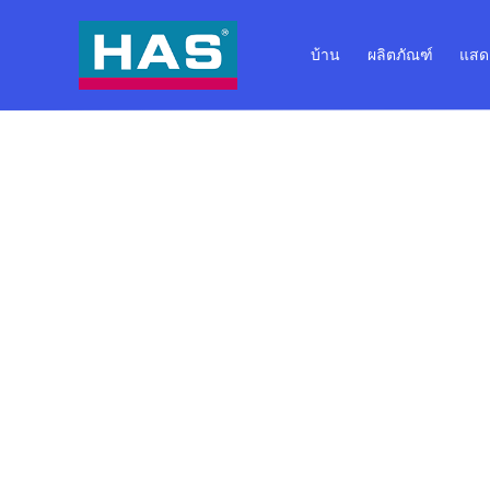
บ้าน
ผลิตภัณฑ์
แสด