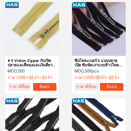
# 5 Vislon Zipper กับเปิด
ซิปโลหะเบอร์ 5 แบบปลาย
ปลายและสีทองและเงินสียาง
เปิด ฟันขัดเงาแบบข้าวโพด
ฟันพิเศษสําหรับกระเป๋าเดิน
และหัวซิปรูปตัว U สำหรับ
MOQ:
500
MOQ:
500pcs
ทาง
กระเป๋า
ราคา:
USD+$0.01~$0.5+PC
ราคา:
USD+$0.01~$0.5+PC
ราคาดีที่สุด
ติดต่อ
ราคาดีที่สุด
ติดต่อ