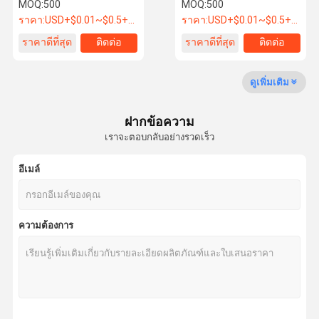
กระเป๋าเดินทาง
สำหรับสิ่งทอภายในบ้าน
MOQ:
500
MOQ:
500
ราคา:
USD+$0.01~$0.5+PC
ราคา:
USD+$0.01~$0.5+PC
ราคาดีที่สุด
ติดต่อ
ราคาดีที่สุด
ติดต่อ
ทัวร์โรงงาน
ควบคุม
ติดต่อเรา
ขออ้าง
คุณภาพ
ดูเพิ่มเติม
ซิปโลหะ
ฝากข้อความ
ซีปพลาสติก
เราจะตอบกลับอย่างรวดเร็ว
เครื่องยับยับไนลอน
อีเมล์
ซิปกันน้ํา
ซิปเพชร
ความต้องการ
ปุ่มโลหะตามสั่ง
ปุ่มพลาสติก
ปุ่มเพชร