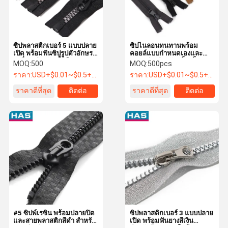
ซิปพลาสติกเบอร์ 5 แบบปลาย
ซิปไนลอนทนทานพร้อม
เปิด พร้อมฟันซิปรูปตัวอักษร
คอยล์แบบกำหนดเองและ
เหลี่ยม สำหรับเสื้อผ้า
ปลายเปิดสำหรับแจ็คเก็ต
MOQ:
500
MOQ:
500pcs
ราคา:
USD+$0.01~$0.5+PC
ราคา:
USD+$0.01~$0.5+PC
ราคาดีที่สุด
ติดต่อ
ราคาดีที่สุด
ติดต่อ
บ้าน
ผลิตภัณฑ์
แสดง VR
เกี่ยวกับเรา
#5 ซิปพ์เรซิน พร้อมปลายปิด
ซิปพลาสติกเบอร์ 3 แบบปลาย
และสายพลาสติกสีดํา สําหรับ
เปิด พร้อมฟันยางสีเงิน