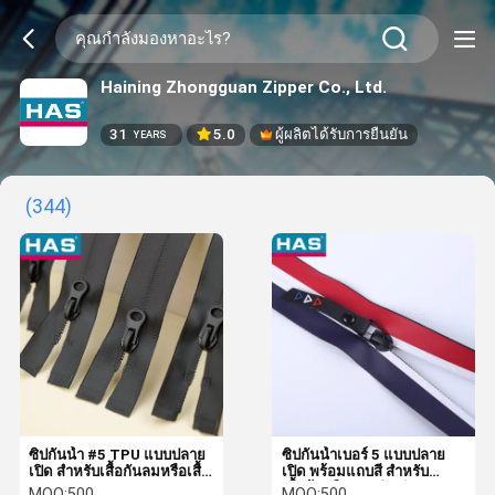
Haining Zhongguan Zipper Co., Ltd.
31
5.0
ผู้ผลิตได้รับการยืนยัน
YEARS
(344)
ซิปกันน้ำ #5 TPU แบบปลาย
ซิปกันน้ำเบอร์ 5 แบบปลาย
เปิด สำหรับเสื้อกันลมหรือเสื้อ
เปิด พร้อมแถบสี สำหรับ
กันฝน
เสื้อผ้าหรือกระเป๋าเดินทาง
MOQ:
500
MOQ:
500