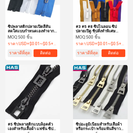
ซิปพลาสติกปลายเปิดสีสัน
#3 #5 #8 ซิปไนลอน ซิป
สดใสแบบกำหนดเองทำจาก
ปลายเปิด ซิปสั่งทำพิเศษ
เรซิน
สำหรับเสื้อผ้า
MOQ:
500 ชิ้น
MOQ:
500 ชิ้น
ราคา:
USD+$0.01~$0.5+PC
ราคา:
USD+$0.01~$0.5+PC
ราคาดีที่สุด
ติดต่อ
ราคาดีที่สุด
ติดต่อ
บ้าน
ผลิตภัณฑ์
แสดง VR
เกี่ยวกับเรา
#5 ซิปพลาสติกแบบล็อคตัว
ซิปอะลูมิเนียมสำหรับเสื้อผ้า
เองสำหรับเสื้อผ้า แฟชั่น ซิป
หรือกระเป๋า พร้อมฟันสีขาว