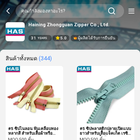
Haining Zhongguan Zipper Co., Ltd.
31
5.0
ผู้ผลิตได้รับการยืนยัน
YEARS
สินค้าทั้งหมด
(344)
#5 ซิปไนลอน ฟันเคลือบทอง
#5 ซิปพลาสติกปลายเปิดแบบ
หลากสี สำหรับเสื้อผ้าหรือ
ยาวสำหรับเสื้อแจ็คเก็ต เรซิน
กระเป๋า
ซิปสำหรับเสื้อผ้า
MOQ:
500 ชิ้น
MOQ:
500 ชิ้น