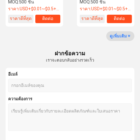
ปลายเปิด
แบบปลายเปิด
MOQ:
500 ชิ้น
MOQ:
500 ชิ้น
ราคา:
USD+$0.01~$0.5+PC
ราคา:
USD+$0.01~$0.5+PC
ราคาดีที่สุด
ติดต่อ
ราคาดีที่สุด
ติดต่อ
ทัวร์โรงงาน
ควบคุม
ติดต่อเรา
ขออ้าง
คุณภาพ
ดูเพิ่มเติม
ซิปโลหะ
ฝากข้อความ
ซีปพลาสติก
เราจะตอบกลับอย่างรวดเร็ว
เครื่องยับยับไนลอน
อีเมล์
ซิปกันน้ํา
ซิปเพชร
ความต้องการ
ปุ่มโลหะตามสั่ง
ปุ่มพลาสติก
ปุ่มเพชร